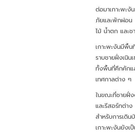
ต่อมาเกาะพะงันเร
ภัยและพักผ่อน ป
ไม้ น้ำตก และ
เกาะพะงันมีพื้น
ราบชายฝั่งเนิน
ทั้งพื้นที่คึกค
เทศกาลต่าง ๆ
ในขณะที่ชายฝั
และรีสอร์ทต่าง
สำหรับการเดินป
เกาะพะงันยังเป็