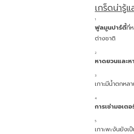
เกร็ดน่ารู
ฟูลมูนปาร์ตี้
ที่
ต่างชาติ
หาดยวนและห
เกาะมีน้ำตกหลา
การเช่ามอเตอร
เกาะพะงันยังเป