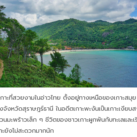
เกาะที่สวยงามในอ่าวไทย ตั้งอยู่ทางเหนือของเกาะสมุย
งหวัดสุราษฎร์ธานี ในอดีตเกาะพะงันเป็นเกาะเงียบสงบ
นมะพร้าวเล็ก ๆ ชีวิตของชาวเกาะผูกพันกับทะเลและเร
าะยังไม่สะดวกมากนัก