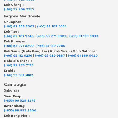
Koh Chang :
(+66) 97 206 2255
Regione Meridionale
Chumphon :
(+66) 82 853 7062
|
(+66) 82 107 6554
Koh Tao :
(+66) 82 123 9745
|
(+66) 63 271 8002
|
(+66) 81 139 8033
Koh Phangan :
(+66) 63 271 8299
|
(+66) 81 139 7760
Koh Samui (Molo Bang Rak) & Koh Samui (Molo Nathon) :
(+66) 65 112 9256
|
(+66) 65 989 9337
|
(+66) 61 389 9920
Molo di Donsak :
(+66) 92 273 7136
Krabi :
(+66) 93 581 3882
Cambogia
Sakorsiri
Siem Reap:
(+855) 96 528 8275
Battambang:
(+855) 88 993 2806
Koh Rong Pier :