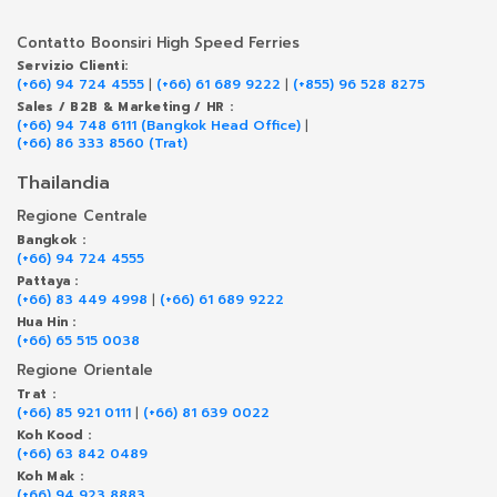
Contatto Boonsiri High Speed Ferries
Servizio Clienti:
(+66) 94 724 4555
|
(+66) 61 689 9222
|
(+855) 96 528 8275
Sales / B2B & Marketing / HR :
(+66) 94 748 6111 (Bangkok Head Office)
|
(+66) 86 333 8560 (Trat)
Thailandia
Regione Centrale
Bangkok :
(+66) 94 724 4555
Pattaya :
(+66) 83 449 4998
|
(+66) 61 689 9222
Hua Hin :
(+66) 65 515 0038
Regione Orientale
Trat :
(+66) 85 921 0111
|
(+66) 81 639 0022
Koh Kood :
(+66) 63 842 0489
Koh Mak :
(+66) 94 923 8883