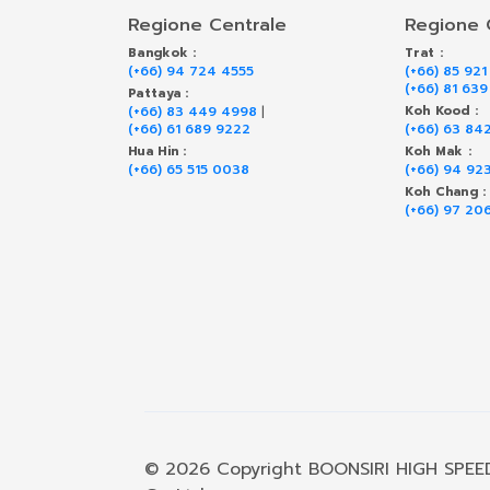
Regione Centrale
Regione 
Bangkok :
Trat :
(+66) 94 724 4555
(+66) 85 921
(+66) 81 63
Pattaya :
(+66) 83 449 4998
|
Koh Kood :
(+66) 61 689 9222
(+66) 63 84
Hua Hin :
Koh Mak :
(+66) 65 515 0038
(+66) 94 92
Koh Chang :
(+66) 97 20
© 2026 Copyright BOONSIRI HIGH SPEE