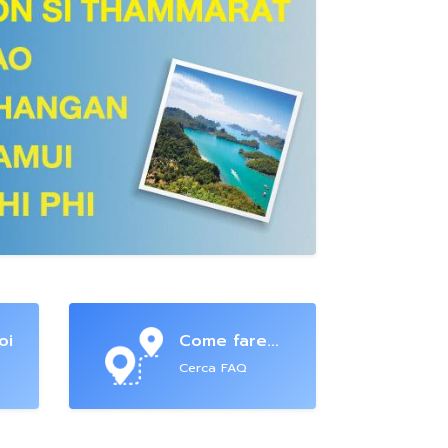
oi
Come fare...
Cerca FAQ