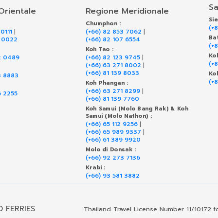
Sa
Orientale
Regione Meridionale
Si
Chumphon :
(+
 0111
|
(+66) 82 853 7062
|
Ba
9 0022
(+66) 82 107 6554
(+
Koh Tao :
Ko
2 0489
(+66) 82 123 9745
|
(+
(+66) 63 271 8002
|
(+66) 81 139 8033
Ko
3 8883
(+
Koh Phangan :
(+66) 63 271 8299
|
6 2255
(+66) 81 139 7760
Koh Samui (Molo Bang Rak) & Koh
Samui (Molo Nathon) :
(+66) 65 112 9256
|
(+66) 65 989 9337
|
(+66) 61 389 9920
Molo di Donsak :
(+66) 92 273 7136
Krabi :
(+66) 93 581 3882
D FERRIES
Thailand Travel License Number 11/10172 f