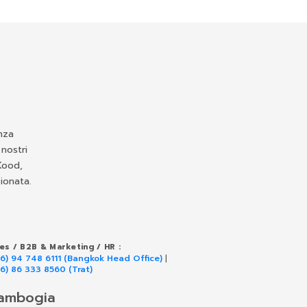
nza
 nostri
 Kood,
ionata.
les / B2B & Marketing / HR :
66) 94 748 6111 (Bangkok Head Office)
|
66) 86 333 8560 (Trat)
ambogia