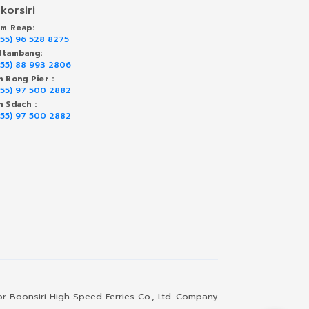
korsiri
em Reap:
855) 96 528 8275
ttambang:
855) 88 993 2806
h Rong Pier :
855) 97 500 2882
h Sdach :
855) 97 500 2882
or Boonsiri High Speed Ferries Co., Ltd. Company