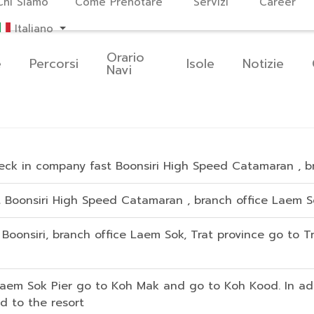
Chi Siamo
Come Prenotare
Servizi
Career
Italiano
Orario
e
Percorsi
Isole
Notizie
Navi
heck in company fast Boonsiri High Speed Catamaran , br
 Boonsiri High Speed Catamaran , branch office Laem S
 Boonsiri, branch office Laem Sok, Trat province go to T
aem Sok Pier go to Koh Mak and go to Koh Kood. In add
d to the resort