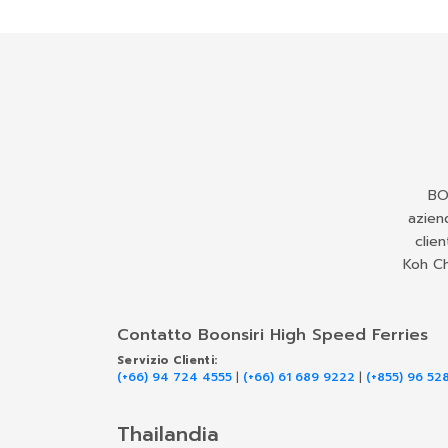
BO
aziend
clien
Koh Ch
Contatto Boonsiri High Speed Ferries
Servizio Clienti:
(+66) 94 724 4555
|
(+66) 61 689 9222
|
(+855) 96 52
Thailandia