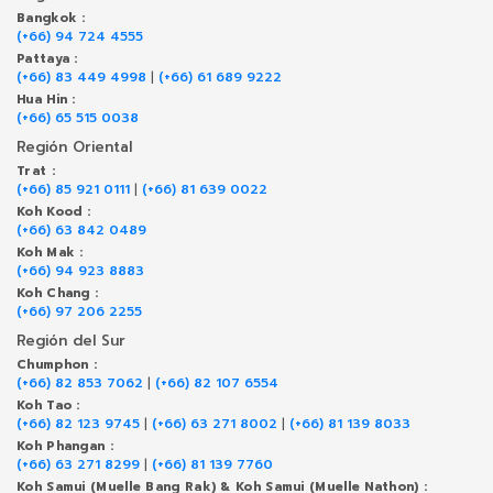
Bangkok :
(+66) 94 724 4555
Pattaya :
(+66) 83 449 4998
|
(+66) 61 689 9222
Hua Hin :
(+66) 65 515 0038
Región Oriental
Trat :
(+66) 85 921 0111
|
(+66) 81 639 0022
Koh Kood :
(+66) 63 842 0489
Koh Mak :
(+66) 94 923 8883
Koh Chang :
(+66) 97 206 2255
Región del Sur
Chumphon :
(+66) 82 853 7062
|
(+66) 82 107 6554
Koh Tao :
(+66) 82 123 9745
|
(+66) 63 271 8002
|
(+66) 81 139 8033
Koh Phangan :
(+66) 63 271 8299
|
(+66) 81 139 7760
Koh Samui (Muelle Bang Rak) & Koh Samui (Muelle Nathon) :