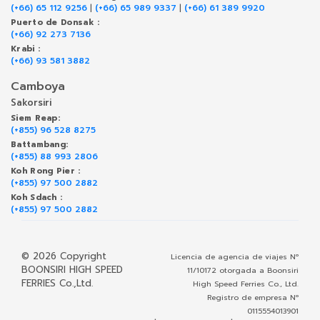
(+66) 65 112 9256
|
(+66) 65 989 9337
|
(+66) 61 389 9920
Puerto de Donsak :
(+66) 92 273 7136
Krabi :
(+66) 93 581 3882
Camboya
Sakorsiri
Siem Reap:
(+855) 96 528 8275
Battambang:
(+855) 88 993 2806
Koh Rong Pier :
(+855) 97 500 2882
Koh Sdach :
(+855) 97 500 2882
© 2026 Copyright
Licencia de agencia de viajes Nº
BOONSIRI HIGH SPEED
11/10172 otorgada a Boonsiri
FERRIES Co.,Ltd.
High Speed Ferries Co., Ltd.
Registro de empresa Nº
0115554013901