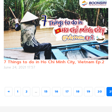
7 Things to do in Ho Chi Minh City, Vietnam Ep.2
June 24, 2021 17:57
«
1
2
...
15
16
17
18
19
20
2