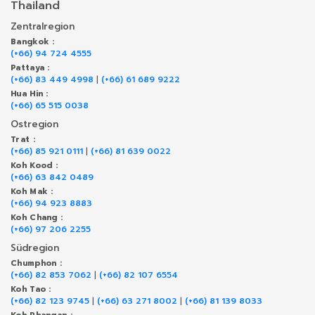
Thailand
Zentralregion
Bangkok :
(+66) 94 724 4555
Pattaya :
(+66) 83 449 4998
|
(+66) 61 689 9222
Hua Hin :
(+66) 65 515 0038
Ostregion
Trat :
(+66) 85 921 0111
|
(+66) 81 639 0022
Koh Kood :
(+66) 63 842 0489
Koh Mak :
(+66) 94 923 8883
Koh Chang :
(+66) 97 206 2255
Südregion
Chumphon :
(+66) 82 853 7062
|
(+66) 82 107 6554
Koh Tao :
(+66) 82 123 9745
|
(+66) 63 271 8002
|
(+66) 81 139 8033