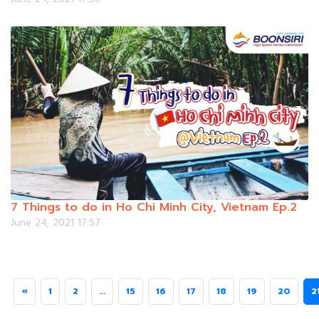
7 Things to do in Ho Chi Minh City, Vietnam Ep.2
June 24, 2021 17:57
«
1
2
...
15
16
17
18
19
20
2