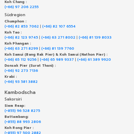
Koh Chang :
(+66) 97 206 2255
Südregion
Chumphon :
(+66) 82 853 7062
|
(+66) 82 107 6554
Koh Tao :
(+66) 82 123 9745
|
(+66) 63 271 8002
|
(+66) 81 139 8033
Koh Phangan :
(+66) 63 271 8299
|
(+66) 81 139 7760
Koh Samui (Bang Rak Pier) & Koh Samui (Nathon Pier) :
(+66) 65 112 9256
|
(+66) 65 989 9337
|
(+66) 61 389 9920
Donsak Pier (Surat Thani) :
(+66) 92 273 7136
Krabi :
(+66) 93 581 3882
Kambodscha
Sakorsiri
Siem Reap:
(+855) 96 528 8275
Battambang:
(+855) 88 993 2806
Koh Rong Pier :
(+855) 97 500 2882