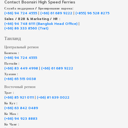
Contact Boonsiri High Speed Ferries
Служба поддержки / Бронирование парома:
(+66) 94 724 4555
|
(+66) 61 689 9222
|
(+855) 96 528 8275
Sales / B2B & Marketing / HR :
(+66) 94 748 6111 (Bangkok Head Office)
|
(+66) 86 333 8560 (Trat)
Таиланд
Центральный регион
Бангкок :
(+66) 94 724 4555
Паттайя :
(+66) 83 449 4998
|
(+66) 61 689 9222
Хуахин :
(+66) 65 515 0038
Восточный регион
Трат :
(+66) 85 921 0111
|
(+66) 81 639 0022
Ко Кут :
(+66) 63 842 0489
Ко Мак :
(+66) 94 923 8883
Ко Чанг :