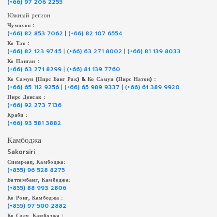
(+66) 97 206 2255
Южный регион
Чумпхон :
(+66) 82 853 7062
|
(+66) 82 107 6554
Ко Тао :
(+66) 82 123 9745
|
(+66) 63 271 8002
|
(+66) 81 139 8033
Ко Панган :
(+66) 63 271 8299
|
(+66) 81 139 7760
Ко Самуи (Пирс Банг Рак) & Ко Самуи (Пирс Натон) :
(+66) 65 112 9256
|
(+66) 65 989 9337
|
(+66) 61 389 9920
Пирс Донсак :
(+66) 92 273 7136
Краби :
(+66) 93 581 3882
Камбоджа
Sakorsiri
Сиемреап, Камбоджа:
(+855) 96 528 8275
Баттамбанг, Камбоджа:
(+855) 88 993 2806
Ко Ронг, Камбоджа :
(+855) 97 500 2882
Ко Сдеч, Камбоджа :