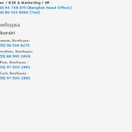
les / B2B & Marketing / HR :
66) 94 748 6111 (Bangkok Head Office)
|
66) 86 333 8560 (Trat)
амбоджа
korsiri
мреап, Камбоджа:
855) 96 528 8275
тамбанг, Камбоджа:
855) 88 993 2806
Ронг, Камбоджа :
855) 97 500 2882
Сдеч, Камбоджа :
855) 97 500 2882