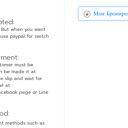
Мои Брониро
pted:
. But when you want
 use paypal for switch
yment:
stomer must be
an be made it at
 slip and wait for
il at
Facebook page or Line
od:
ent methods such as