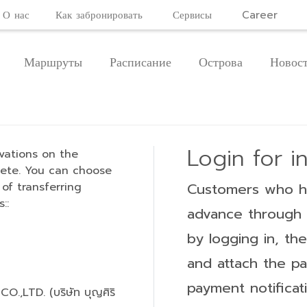
О нас
Как забронировать
Сервисы
Career
Маршруты
Расписание
Острова
Новос
Login for 
vations on the
lete. You can choose
of transferring
Customers who ha
::
advance through 
by logging in, t
and attach the p
payment notificati
,LTD. (บริษัท บุญศิริ