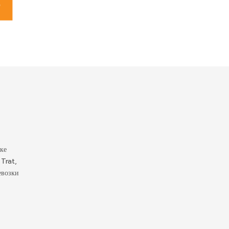
ке
 Trat,
евозки