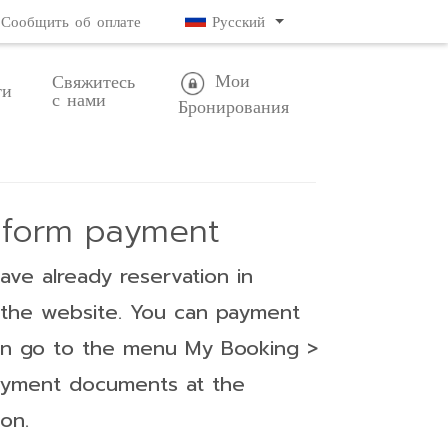
Сообщить об оплате
Русский
Мои
Свяжитесь
ти
с нами
Бронирования
inform payment
ve already reservation in
the website. You can payment
hen go to the menu My Booking >
ayment documents at the
on.