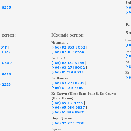
Sa
8 8275
(+
(+
К
Sa
 регион
Южный регион
Сие
Чумпхон :
(+
 0111
|
(+66) 82 853 7062
|
Бат
9 0022
(+66) 82 107 6554
(+
Ко Тао :
Ко 
2 0489
(+66) 82 123 9745
|
(+
(+66) 63 271 8002
|
(+66) 81 139 8033
Ко 
3 8883
(+
Ко Панган :
(+66) 63 271 8299
|
6 2255
(+66) 81 139 7760
Ко Самуи (Пирс Банг Рак) & Ко Самуи
(Пирс Натон) :
(+66) 65 112 9256
|
(+66) 65 989 9337
|
(+66) 61 389 9920
Пирс Донсак :
(+66) 92 273 7136
Краби :