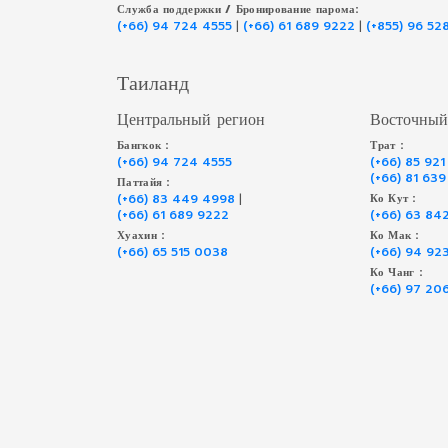
Служба поддержки / Бронирование парома:
(+66) 94 724 4555
|
(+66) 61 689 9222
|
(+855) 96 52
Таиланд
Центральный регион
Восточный
Бангкок :
Трат :
(+66) 94 724 4555
(+66) 85 921
(+66) 81 63
Паттайя :
(+66) 83 449 4998
|
Ко Кут :
(+66) 61 689 9222
(+66) 63 84
Хуахин :
Ко Мак :
(+66) 65 515 0038
(+66) 94 92
Ко Чанг :
(+66) 97 20