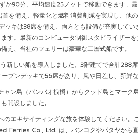
90分、平均速度25ノットで移動できます。最新のKoh
の船首を備え、軽量化と燃料消費削減を実現し、他
層デッキは38席を備え、両方とも設備が充実して
きます。最新のコンピュータ制御スタビライザーを
ね備え、当社のフェリーは豪華な二層式船です。
m』という新しい船を導入しました。3階建てで合計28
はオープンデッキで56席があり、風や日差し、新鮮
してチャン島（バンバオ桟橋）からクッド島とマー
スも開設しました。
へのエキサイティングな旅を体験してください。
Speed Ferries Co., Ltd. は、バンコクや