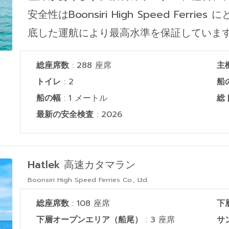
安全性はBoonsiri High Speed Fer
底した運航により最高水準を保証していま
総座席数
: 288 座席
主
トイレ
: 2
船
船の幅
: 1 メートル
総
最新の安全検査
: 2026
Hatlek 高速カタマラン
Boonsiri High Speed Ferries Co., Ltd.
総座席数
: 108 座席
下
下層オープンエリア（船尾）
: 3 座席
サ