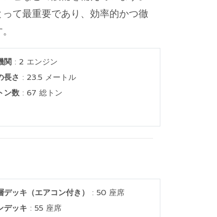
ries にとって最重要であり、効率的かつ徹
す。
機関
: 2 エンジン
の長さ
: 23.5 メートル
トン数
: 67 総トン
層デッキ（エアコン付き）
: 50 座席
ンデッキ
: 55 座席