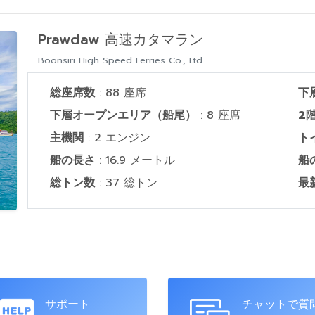
Prawdaw 高速カタマラン
Boonsiri High Speed Ferries Co., Ltd.
総座席数
: 88 座席
下
下層オープンエリア（船尾）
: 8 座席
2
主機関
: 2 エンジン
ト
船の長さ
: 16.9 メートル
船
総トン数
: 37 総トン
最
サポート
チャットで質