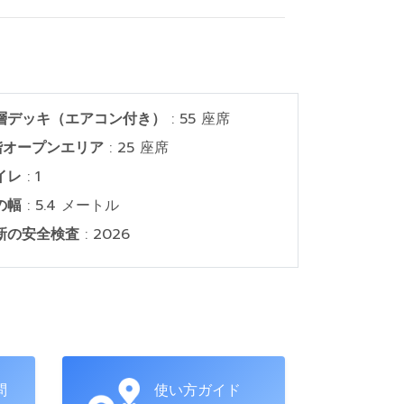
層デッキ（エアコン付き）
: 55 座席
階オープンエリア
: 25 座席
イレ
: 1
の幅
: 5.4 メートル
新の安全検査
: 2026
問
使い方ガイド