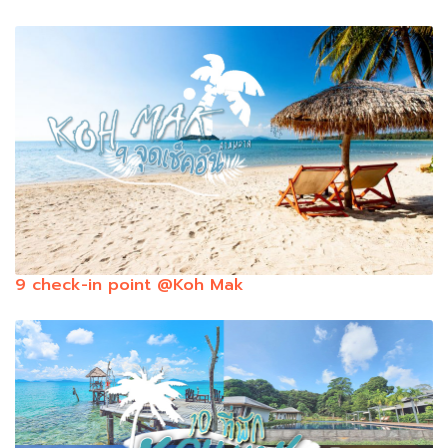
9 check-in point @Koh Mak