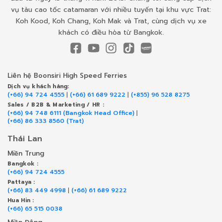
vụ tàu cao tốc catamaran với nhiều tuyến tại khu vực Trat:
Koh Kood, Koh Chang, Koh Mak và Trat, cùng dịch vụ xe
khách có điều hòa từ Bangkok.
Liên hệ Boonsiri High Speed Ferries
Dịch vụ khách hàng:
(+66) 94 724 4555
|
(+66) 61 689 9222
|
(+855) 96 528 8275
Sales / B2B & Marketing / HR :
(+66) 94 748 6111 (Bangkok Head Office)
|
(+66) 86 333 8560 (Trat)
Thái Lan
Miền Trung
Bangkok :
(+66) 94 724 4555
Pattaya :
(+66) 83 449 4998
|
(+66) 61 689 9222
Hua Hin :
(+66) 65 515 0038