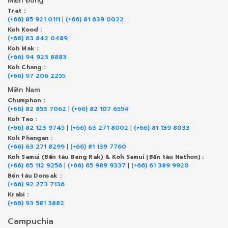
Miền Đông
Trat :
(+66) 85 921 0111
|
(+66) 81 639 0022
Koh Kood :
(+66) 63 842 0489
Koh Mak :
(+66) 94 923 8883
Koh Chang :
(+66) 97 206 2255
Miền Nam
Chumphon :
(+66) 82 853 7062
|
(+66) 82 107 6554
Koh Tao :
(+66) 82 123 9745
|
(+66) 63 271 8002
|
(+66) 81 139 8033
Koh Phangan :
(+66) 63 271 8299
|
(+66) 81 139 7760
Koh Samui (Bến tàu Bang Rak) & Koh Samui (Bến tàu Nathon) :
(+66) 65 112 9256
|
(+66) 65 989 9337
|
(+66) 61 389 9920
Bến tàu Donsak :
(+66) 92 273 7136
Krabi :
(+66) 93 581 3882
Campuchia