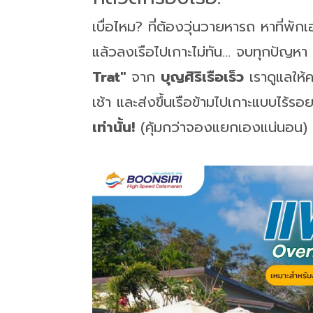
เบื่อไหม? ที่ต้องวุ่นวายหารถ หาที่
แล้วลงเรือไปเกาะไม่ทัน... จบทุกปัญห
Trat"
จาก
บุญศิริเรือเร็ว
เราดูแลให้ค
เช้า และส่งขึ้นเรือข้ามไปเกาะแบบไร้ร
เท่านั้น!
(คุ้มกว่าจองแยกเองแน่นอน)