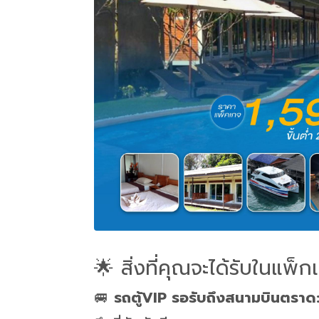
🌟
สิ่งที่คุณจะได้รับในแพ็ก
🚐
รถตู้VIP รอรับถึงสนามบินตราด