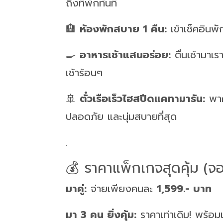
ถึงที่พักทันที
🏨
ห้องพักสบาย 1 คืน:
เข้าเช็คอินพัก
🍳
อาหารเช้าแสนอร่อย:
ตื่นเช้ามาเรา
เช้าร้อนๆ
🚢
ตั๋วเรือเร็วไฮสปีดแคทามารัน:
พาค
ปลอดภัย และนุ่มสบายที่สุด
.
💰
ราคาแพ็กเกจสุดคุ้ม (จอง
มาคู่:
จ่ายเพียงคนละ
1,599.- บาท
มา 3 คน ยิ่งคุ้ม:
ราคาเท่าเดิม! พร้อม