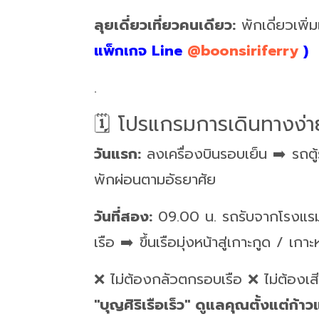
ลุยเดี่ยวเที่ยวคนเดียว:
พักเดี่ยวเพิ่
แพ็กเกจ Line
@boonsiriferry
)
.
🗓️
โปรแกรมการเดินทางง่า
วันแรก:
ลงเครื่องบินรอบเย็น ➡️ รถตู
พักผ่อนตามอัธยาศัย
วันที่สอง:
09.00 น. รถรับจากโรงแรมมาท
เรือ ➡️ ขึ้นเรือมุ่งหน้าสู่เกาะกูด / เกาะ
❌ ไม่ต้องกลัวตกรอบเรือ ❌ ไม่ต้องเ
"บุญศิริเรือเร็ว" ดูแลคุณตั้งแต่ก้า