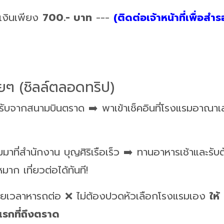
มเงินเพียง
700.- บาท
---
(ติดต่อเจ้าหน้าที่เพื่อสำ
ยๆ (ชิลล์ตลอดทริป)
้รับจากสนามบินตราด ➡️ พาเข้าเช็คอินที่โรงแรมอาณาเ
ี่สำนักงาน บุญศิริเรือเร็ว ➡️ ทานอาหารเช้าและรับตั
หมาก เที่ยวต่อได้ทันที!
สียเวลาหารถต่อ ❌ ไม่ต้องปวดหัวเลือกโรงแรมเอง
ให้
วแรกที่ถึงตราด