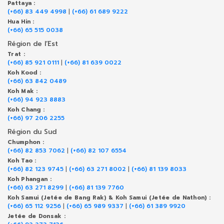
Pattaya :
(+66) 83 449 4998
|
(+66) 61 689 9222
Hua Hin :
(+66) 65 515 0038
Région de l’Est
Trat :
(+66) 85 921 0111
|
(+66) 81 639 0022
Koh Kood :
(+66) 63 842 0489
Koh Mak :
(+66) 94 923 8883
Koh Chang :
(+66) 97 206 2255
Région du Sud
Chumphon :
(+66) 82 853 7062
|
(+66) 82 107 6554
Koh Tao :
(+66) 82 123 9745
|
(+66) 63 271 8002
|
(+66) 81 139 8033
Koh Phangan :
(+66) 63 271 8299
|
(+66) 81 139 7760
Koh Samui (Jetée de Bang Rak) & Koh Samui (Jetée de Nathon) :
(+66) 65 112 9256
|
(+66) 65 989 9337
|
(+66) 61 389 9920
Jetée de Donsak :