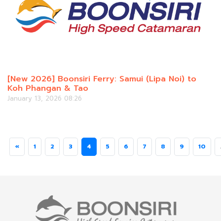
[New 2026] Boonsiri Ferry: Samui (Lipa Noi) to
Koh Phangan & Tao
January 13, 2026 08:26
«
1
2
3
4
5
6
7
8
9
10