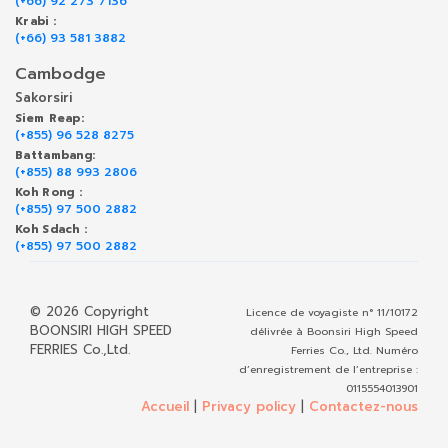
(+66) 92 273 7136
Krabi :
(+66) 93 581 3882
Cambodge
Sakorsiri
Siem Reap:
(+855) 96 528 8275
Battambang:
(+855) 88 993 2806
Koh Rong :
(+855) 97 500 2882
Koh Sdach :
(+855) 97 500 2882
© 2026 Copyright
Licence de voyagiste n° 11/10172
BOONSIRI HIGH SPEED
délivrée à Boonsiri High Speed
FERRIES Co.,Ltd.
Ferries Co., Ltd. Numéro
d’enregistrement de l’entreprise :
0115554013901
Accueil
|
Privacy policy
|
Contactez-nous