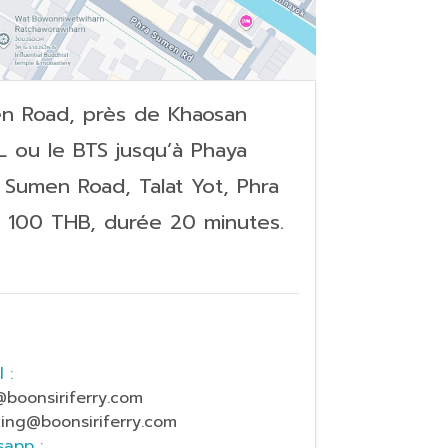
en Road, près de Khaosan
L ou le BTS jusqu’à Phaya
a Sumen Road, Talat Yot, Phra
n 100 THB, durée 20 minutes.
 :
@boonsiriferry.com
ing@boonsiriferry.com
app :