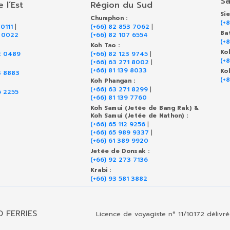
Sa
 l’Est
Région du Sud
Si
Chumphon :
(+
 0111
|
(+66) 82 853 7062
|
Ba
9 0022
(+66) 82 107 6554
(+
Koh Tao :
Ko
2 0489
(+66) 82 123 9745
|
(+
(+66) 63 271 8002
|
(+66) 81 139 8033
Ko
3 8883
(+
Koh Phangan :
(+66) 63 271 8299
|
6 2255
(+66) 81 139 7760
Koh Samui (Jetée de Bang Rak) &
Koh Samui (Jetée de Nathon) :
(+66) 65 112 9256
|
(+66) 65 989 9337
|
(+66) 61 389 9920
Jetée de Donsak :
(+66) 92 273 7136
Krabi :
(+66) 93 581 3882
D FERRIES
Licence de voyagiste n° 11/10172 délivr