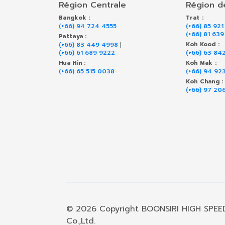
Région Centrale
Région de
Bangkok :
Trat :
(+66) 94 724 4555
(+66) 85 921
(+66) 81 63
Pattaya :
(+66) 83 449 4998
|
Koh Kood :
(+66) 61 689 9222
(+66) 63 84
Hua Hin :
Koh Mak :
(+66) 65 515 0038
(+66) 94 92
Koh Chang :
(+66) 97 20
© 2026 Copyright BOONSIRI HIGH SPEE
Co.,Ltd.