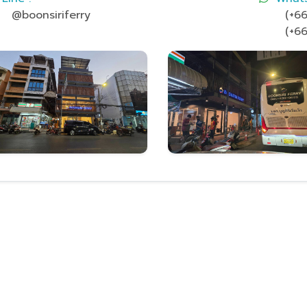
@boonsiriferry
(+66
(+66