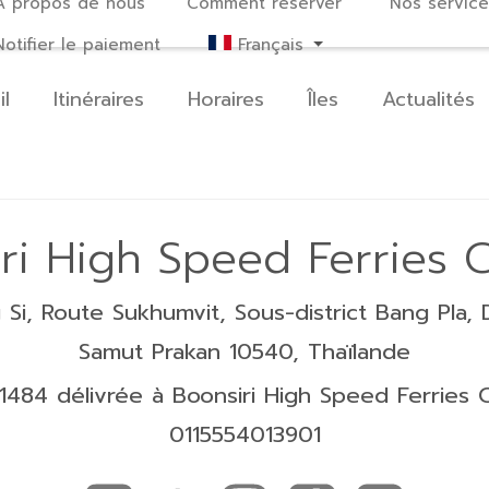
À propos de nous
Comment réserver
Nos service
Notifier le paiement
Français
il
Itinéraires
Horaires
Îles
Actualités
ri High Speed Ferries Co
Si, Route Sukhumvit, Sous-district Bang Pla, D
Samut Prakan 10540, Thaïlande
484 délivrée à Boonsiri High Speed Ferries Co
0115554013901