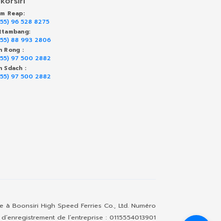
korsiri
em Reap:
855) 96 528 8275
ttambang:
855) 88 993 2806
h Rong :
855) 97 500 2882
h Sdach :
855) 97 500 2882
ée à Boonsiri High Speed Ferries Co., Ltd. Numéro
d’enregistrement de l’entreprise : 0115554013901