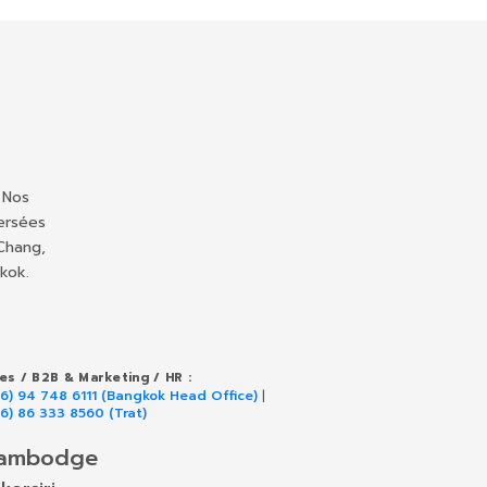
 Nos
ersées
Chang,
kok.
les / B2B & Marketing / HR :
66) 94 748 6111 (Bangkok Head Office)
|
66) 86 333 8560 (Trat)
ambodge