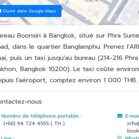
Ouvrir dans Google Maps
reau Boonsiri à Bangkok, situé sur Phra Sum
ad, dans le quartier Banglamphu. Prenez l'AR
ai, puis un taxi jusqu’au bureau (214-216 Phr
khon, Bangkok 10200). Le taxi coûte enviro
puis l'aéroport, comptez environ 1 000 THB.
ontactez-nous
Numéro de téléphone portable :
E-mail
(+66) 94 724 4555 ( TH )
info
book
Line :
Whats