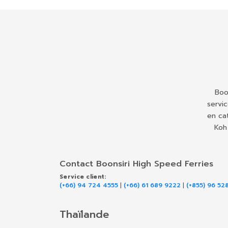
Boo
servi
en ca
Koh
Contact Boonsiri High Speed Ferries
Service client:
(+66) 94 724 4555
|
(+66) 61 689 9222
|
(+855) 96 52
Thaïlande