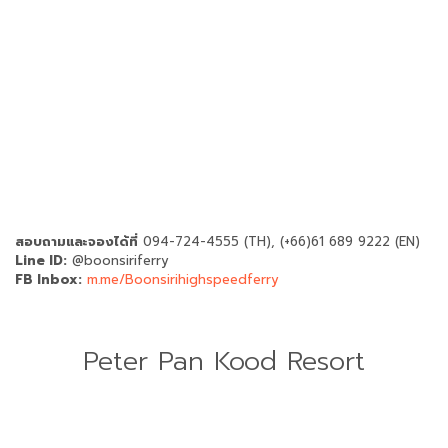
สอบถามและจองได้ที่
094-724-4555 (TH), (+66)61 689 9222 (EN)
Line ID:
@boonsiriferry
FB Inbox:
m.me/Boonsirihighspeedferry
Peter Pan Kood Resort