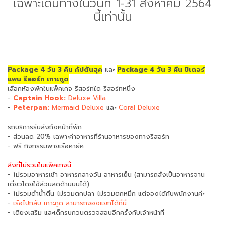
เฉพาะเดินทางในวันที่ 1-31 สิงหาคม 2564
นี้เท่านั้น
Package 4 วัน 3 คืน กัปตันฮุค
และ
Package 4 วัน 3 คืน ปีเตอร์
แพน รีสอร์ท เกาะกูด
เลือกห้องพักในแพ็คเกจ รีสอร์ทใด รีสอร์ทหนึ่ง
-
Captain Hook:
Deluxe Villa
-
Peterpan:
Mermaid Deluxe
และ
Coral Deluxe
รถบริการรับส่งถึงหน้าที่พัก
- ส่วนลด 20% เฉพาะค่าอาหารที่ร้านอาหารของทางรีสอร์ท
- ฟรี กิจกรรมพายเรือคายัค
สิ่งที่ไม่รวมในแพ็คเกจนี้
- ไม่รวมอาหารเช้า อาหารกลางวัน อาหารเย็น (สามารถสั่งเป็นอาหารจาน
เดี่ยวโดยใช้ส่วนลดด้านบนได้)
- ไม่รวมดำน้ำตื้น ไม่รวมตกปลา ไม่รวมตกหมึก แต่จองได้กับพนักงานค่ะ
-
เรือไปกลับ เกาะกูด สามารถจองแยกได้ที่นี่
- เตียงเสริม และเด็กรบกวนตรวจสอบอีกครั้งกับเจ้าหน้าที่