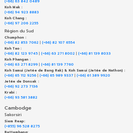
(+66) 63 842 0489
Koh Mak :
(+66) 94 923 8883
Koh Chang :
(+66) 97 206 2255
Région du Sud
Chumphon :
(+66) 82 853 7062
|
(+66) 82 107 6554
Koh Tao :
(+66) 82 123 9745
|
(+66) 63 271 8002
|
(+66) 81 139 8033
Koh Phangan :
(+66) 63 271 8299
|
(+66) 81 139 7760
Koh Samui (Jetée de Bang Rak) & Koh Samui (Jetée de Nathon) :
(+66) 65 112 9256
|
(+66) 65 989 9337
|
(+66) 61 389 9920
Jetée de Donsak :
(+66) 92 273 7136
Krabi :
(+66) 93 581 3882
Cambodge
Sakorsiri
Siem Reap:
(+855) 96 528 8275
Battambang: