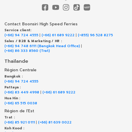
Contact Boonsiri High Speed Ferries
Service client:
(+66) 94 724 4555
|
(+66) 61 689 9222
|
(+855) 96 528 8275
Sales / B2B & Marketing / HR :
(+66) 94 748 6111 (Bangkok Head Office)
|
(+66) 86 333 8560 (Trat)
Thaïlande
Région Centrale
Bangkok :
(+66) 94 724 4555
Pattaya :
(+66) 83 449 4998
|
(+66) 61 689 9222
Hua Hin :
(+66) 65 515 0038
Région de l’Est
Trat :
(+66) 85 921 0111
|
(+66) 81 639 0022
Koh Kood :