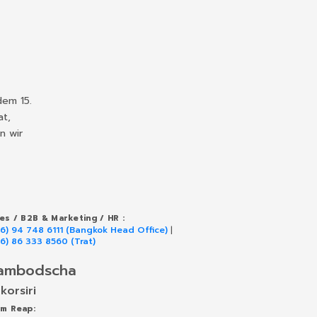
dem 15.
at,
n wir
les / B2B & Marketing / HR :
66) 94 748 6111 (Bangkok Head Office)
|
66) 86 333 8560 (Trat)
ambodscha
korsiri
em Reap: