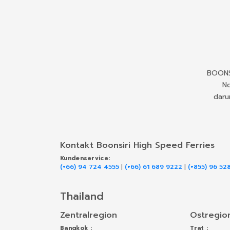
BOONSI
No
daru
Kontakt Boonsiri High Speed Ferries
Kundenservice:
(+66) 94 724 4555
|
(+66) 61 689 9222
|
(+855) 96 52
Thailand
Zentralregion
Ostregio
Bangkok :
Trat :