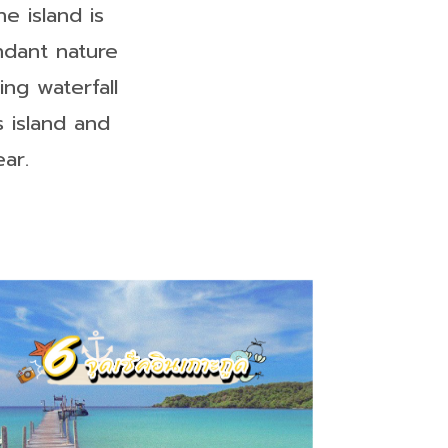
e island is
ndant nature
ng waterfall
s island and
ear.