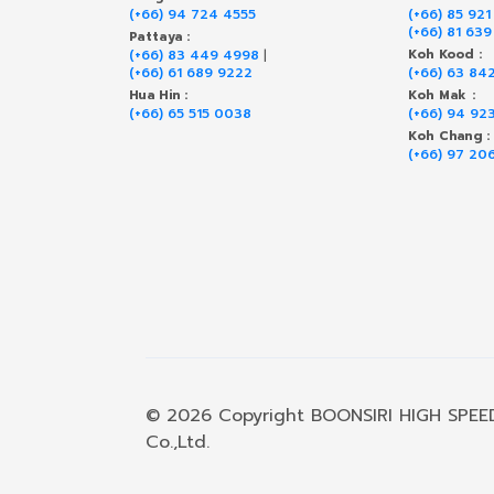
(+66) 94 724 4555
(+66) 85 921
(+66) 81 63
Pattaya :
(+66) 83 449 4998
|
Koh Kood :
(+66) 61 689 9222
(+66) 63 84
Hua Hin :
Koh Mak :
(+66) 65 515 0038
(+66) 94 92
Koh Chang :
(+66) 97 20
© 2026 Copyright BOONSIRI HIGH SPEE
Co.,Ltd.