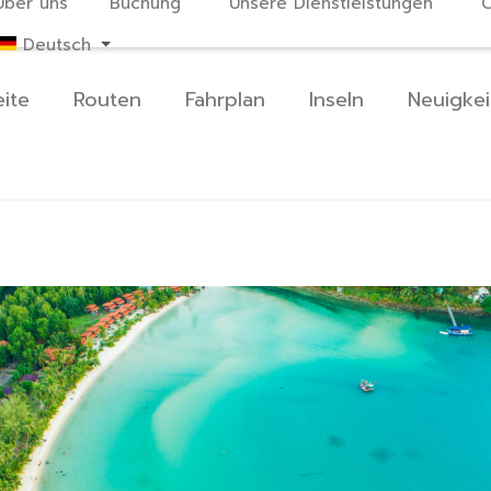
Über uns
Buchung
Unsere Dienstleistungen
C
Deutsch
eite
Routen
Fahrplan
Inseln
Neuigkei