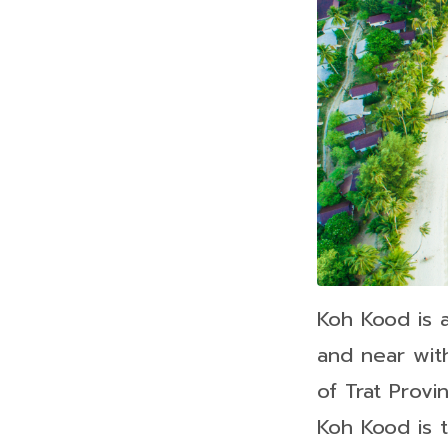
Koh Kood is a
and near with
of Trat Provi
Koh Kood is t