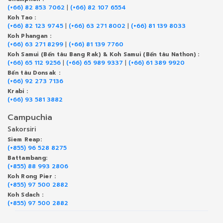
(+66) 82 853 7062
|
(+66) 82 107 6554
Koh Tao :
(+66) 82 123 9745
|
(+66) 63 271 8002
|
(+66) 81 139 8033
Koh Phangan :
(+66) 63 271 8299
|
(+66) 81 139 7760
Koh Samui (Bến tàu Bang Rak) & Koh Samui (Bến tàu Nathon) :
(+66) 65 112 9256
|
(+66) 65 989 9337
|
(+66) 61 389 9920
Bến tàu Donsak :
(+66) 92 273 7136
Krabi :
(+66) 93 581 3882
Campuchia
Sakorsiri
Siem Reap:
(+855) 96 528 8275
Battambang:
(+855) 88 993 2806
Koh Rong Pier :
(+855) 97 500 2882
Koh Sdach :
(+855) 97 500 2882