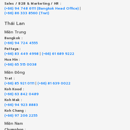
Sales / B2B & Marketing / HR :
(+66) 94 748 6111 (Bangkok Head Office)
|
(+66) 86 333 8560 (Trat)
Thái Lan
Miền Trung
Bangkok :
(+66) 94 724 4555
Pattaya :
(+66) 83 449 4998
|
(+66) 61 689 9222
Hua Hin :
(+66) 65 515 0038
Miền Đông
Trat :
(+66) 85 921 0111
|
(+66) 81 639 0022
Koh Kood :
(+66) 63 842 0489
Koh Mak :
(+66) 94 923 8883
Koh Chang :
(+66) 97 206 2255
Miền Nam
Chumphon :