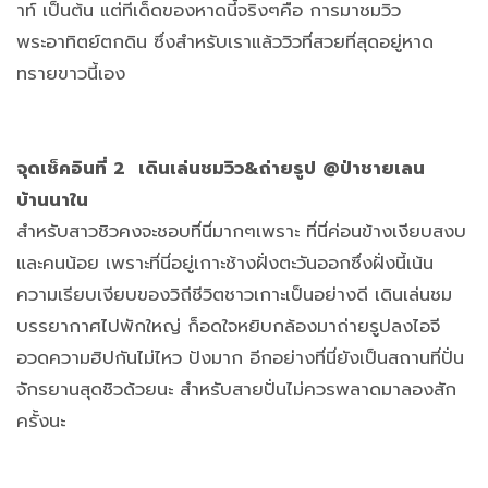
าท์ เป็นต้น แต่ทีเด็ดของหาดนี้จริงๆคือ การมาชมวิว
พระอาทิตย์ตกดิน ซึ่งสำหรับเราแล้ววิวที่สวยที่สุดอยู่หาด
ทรายขาวนี้เอง
จุดเช็คอินที่ 2 เดินเล่นชมวิว
&
ถ่ายรูป
@
ป่าชายเลน
บ้านนาใน
สำหรับสาวชิวคงจะชอบที่นี่มากๆเพราะ ที่นี่ค่อนข้างเงียบสงบ
และคนน้อย เพราะที่นี่อยู่เกาะช้างฝั่งตะวันออกซึ่งฝั่งนี้เน้น
ความเรียบเงียบของวิถีชีวิตชาวเกาะเป็นอย่างดี เดินเล่นชม
บรรยากาศไปพักใหญ่ ก็อดใจหยิบกล้องมาถ่ายรูปลงไอจี
อวดความฮิปกันไม่ไหว ปังมาก อีกอย่างที่นี่ยังเป็นสถานที่ปั่น
จักรยานสุดชิวด้วยนะ สำหรับสายปั่นไม่ควรพลาดมาลองสัก
ครั้งนะ