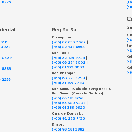
8 8275
(+
(+
C
Sa
riental
Região Sul
Si
Chumphon :
(+
 0111
|
(+66) 82 853 7062
|
Ba
9 0022
(+66) 82 107 6554
(+
Koh Tao :
Ko
2 0489
(+66) 82 123 9745
|
(+
(+66) 63 271 8002
|
(+66) 81 139 8033
Ko
3 8883
(+
Koh Phangan :
(+66) 63 271 8299
|
6 2255
(+66) 81 139 7760
Koh Samui (Cais de Bang Rak) &
Koh Samui (Cais de Nathon) :
(+66) 65 112 9256
|
(+66) 65 989 9337
|
(+66) 61 389 9920
Cais de Donsak :
(+66) 92 273 7136
Krabi :
(+66) 93 581 3882