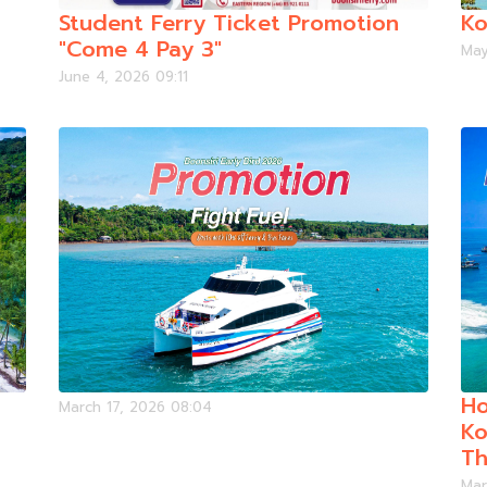
Student Ferry Ticket Promotion
Ko
"Come 4 Pay 3"
May
June 4, 2026 09:11
Ho
March 17, 2026 08:04
Ko
Th
Mar