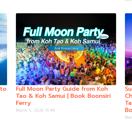
 to
Full Moon Party Guide from Koh
Su
Tao & Koh Samui | Book Boonsiri
Ch
Ferry
Ta
Bo
March 5, 2026 15:48
Mar