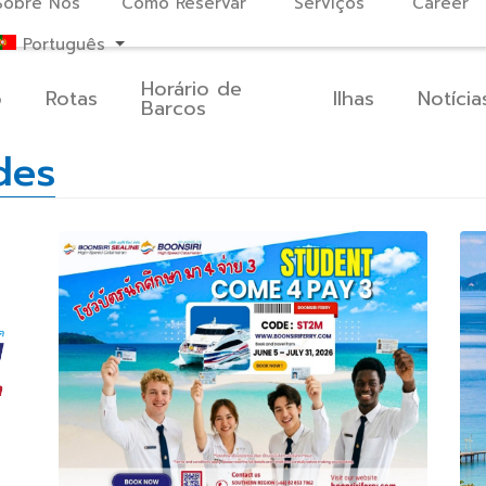
Sobre Nós
Como Reservar
Serviços
Career
Português
Horário de
o
Rotas
Ilhas
Notícia
Barcos
des