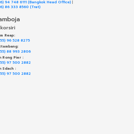
66) 94 748 6111 (Bangkok Head Office)
|
66) 86 333 8560 (Trat)
amboja
korsiri
em Reap:
855) 96 528 8275
ttambang:
855) 88 993 2806
h Rong Pier :
855) 97 500 2882
h Sdach :
855) 97 500 2882