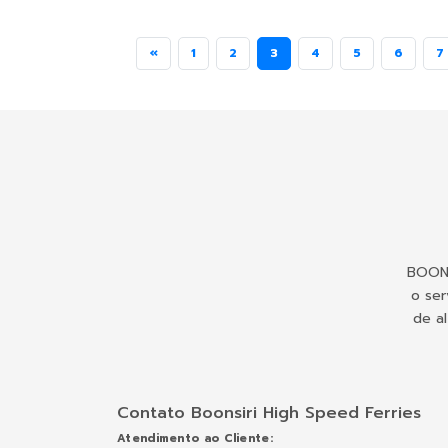
«
1
2
3
4
5
6
7
BOONS
o ser
de al
Contato Boonsiri High Speed Ferries
Atendimento ao Cliente: