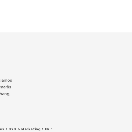
ciamos
amarãs
Chang,
les / B2B & Marketing / HR :