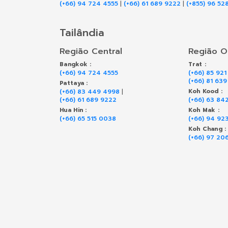
(+66) 94 724 4555
|
(+66) 61 689 9222
|
(+855) 96 52
Tailândia
Região Central
Região O
Bangkok :
Trat :
(+66) 94 724 4555
(+66) 85 921
(+66) 81 63
Pattaya :
(+66) 83 449 4998
|
Koh Kood :
(+66) 61 689 9222
(+66) 63 84
Hua Hin :
Koh Mak :
(+66) 65 515 0038
(+66) 94 92
Koh Chang :
(+66) 97 20